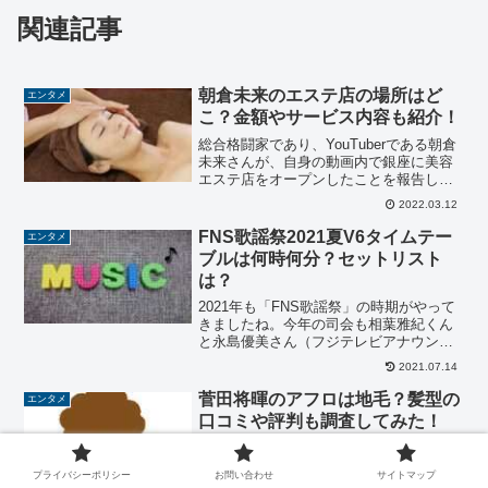
関連記事
朝倉未来のエステ店の場所はど
エンタメ
こ？金額やサービス内容も紹介！
総合格闘家であり、YouTuberである朝倉
未来さんが、自身の動画内で銀座に美容
エステ店をオープンしたことを報告しま
した。「格闘家の朝倉さんが美容エステ
2022.03.12
店！？」と思われる方も多いでしょう
ね。実際のところ、メディアでも注目さ
FNS歌謡祭2021夏V6タイムテー
エンタメ
れていて、ニュース...
ブルは何時何分？セットリスト
は？
2021年も「FNS歌謡祭」の時期がやって
きましたね。今年の司会も相葉雅紀くん
と永島優美さん（フジテレビアナウンサ
ー）が務め、7月14日（水）18時半～22
2021.07.14
時48分の4時間生放送となります。V6を
始めとしたジャニーズグループのパフォ
菅田将暉のアフロは地毛？髪型の
エンタメ
ーマンス...
口コミや評判も調査してみた！
2022年の1月にスタートするフジテレビ連
続ドラマ「ミステリと言う勿（なか）
プライバシーポリシー
お問い合わせ
サイトマップ
れ」（月曜後9・00）で、主演を務める俳