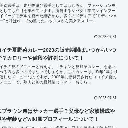
美鈴選手は、走り幅跳び選手としてはもちろん、ファッションモ
としても注目を集めています。所属するシバタ工業でレインブー
イメージモデルを務めた経験から、多くのメディアで“モデルジャ
ー”と呼ばれ、その整ったルックスから美女アスリー...
2023.07.31
コイチ夏野菜カレー2023の販売期間はいつからいつ
で？カロリーや値段や評判について！
イチの夏のメニューと言えば、「チキンと夏野菜カレー」を思い
べる方も多いのではないでしょうか。このカレーは、昨年2年ぶり
活したメニューなのですが、2005年に新発売されたココイチ夏の
メニューで、鶏肉と旬の夏野菜（トマト・おくら...
2023.07.31
ニブラウン弟はサッカー選手？父母など家族構成や
長や年齢などwiki風プロフィールについて！
ブラウン・アブデル・ハキーム選手は、日本を代表する陸上競技