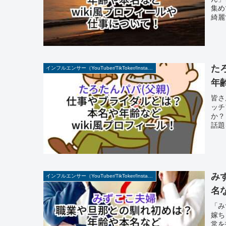
集め
綺麗
た
インフルエンサー（YouTuber/TikToker/Instagramer）
年
皆さ
ッチ
か？
話題
み
インフルエンサー（YouTuber/TikToker/Instagramer）
名
「み
嫁ち
常を