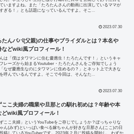
ていますよね。また「たろたんさんの動画に出演しているママが
すぎる！」とも話題になっているんですよ。そこ...
2023.07.30
ろたんパパ(父親)の仕事やブライダルとは？本名や
齢などwiki風プロフィール！
んは「僕はタワマンに住む慶應生！たろたんです！」というキャ
フレーズから始まるYoutuber・たろたんさんをご存知でしょう
「なぜ慶應生なのにタワマンに住めるの？」とネット上で大きな
を呼んでいるんですよ。そこで今回は、そんなた...
2023.07.30
ずここ夫婦の職業や旦那との馴れ初めは？年齢や本
などwiki風プロフィール！
ずここ夫婦」というYouTubeをご存じでしょうか？ぽっちゃりな
ゃん(みず)といっぱい食べる嫁ちゃんが好きな旦那さん(ここ)の日
投稿しているYouTuberです。2023年２月に投稿を開始し、わずか