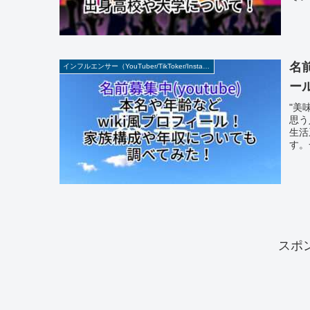
名前
インフルエンサー（YouTuber/TikToker/Instagramer）
ー
"美
思う
生活
す。
スポ