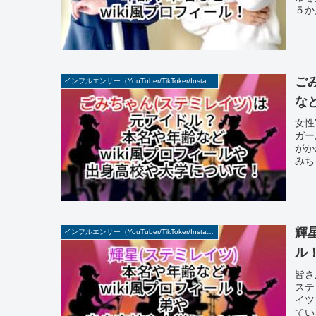
５か
ご
インフルエンサー（YouTuber/TikToker/Instagramer）
な
女性
ガー
がか
みち
輝
インフルエンサー（YouTuber/TikToker/Instagramer）
ル
皆さ
ステ
イツ
てい