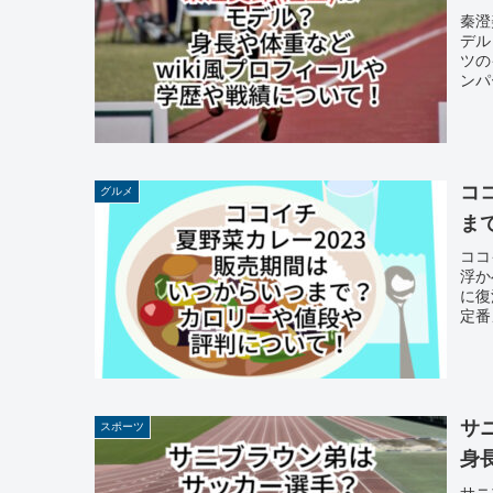
秦澄
デル
ツの
ンパ
コ
グルメ
ま
ココ
浮か
に復
定番
サ
スポーツ
身
サニ