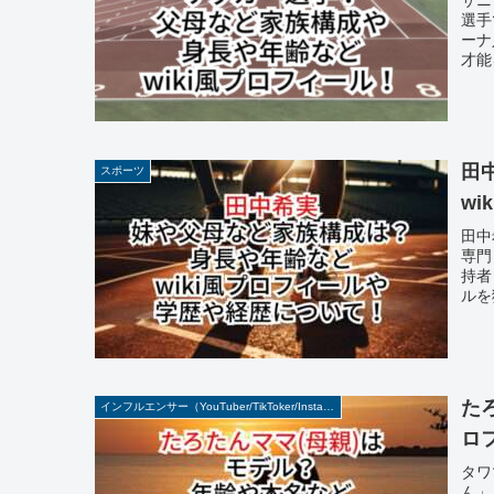
選手
ーナ
才能
田
スポーツ
w
田中
専門
持者
ルを
た
インフルエンサー（YouTuber/TikToker/Instagramer）
ロ
タワ
ん」