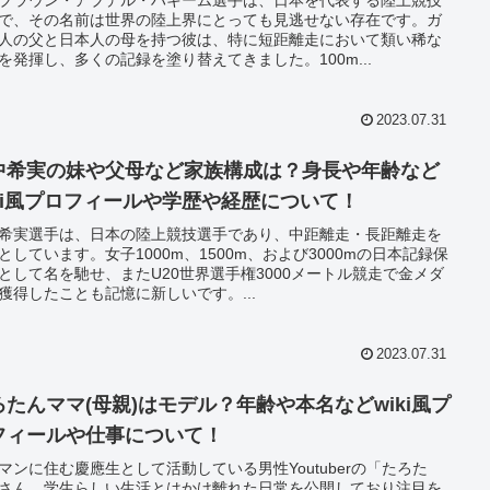
で、その名前は世界の陸上界にとっても見逃せない存在です。ガ
人の父と日本人の母を持つ彼は、特に短距離走において類い稀な
を発揮し、多くの記録を塗り替えてきました。100m...
2023.07.31
中希実の妹や父母など家族構成は？身長や年齢など
iki風プロフィールや学歴や経歴について！
希実選手は、日本の陸上競技選手であり、中距離走・長距離走を
としています。女子1000m、1500m、および3000mの日本記録保
として名を馳せ、またU20世界選手権3000メートル競走で金メダ
獲得したことも記憶に新しいです。...
2023.07.31
ろたんママ(母親)はモデル？年齢や本名などwiki風プ
フィールや仕事について！
マンに住む慶應生として活動している男性Youtuberの「たろた
さん。学生らしい生活とはかけ離れた日常を公開しており注目を