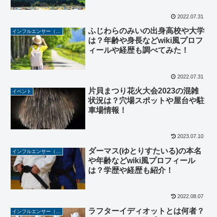
2022.07.31
ふじわらのみいの出身高校や大学
インフルエンサー（YouTuber/TikToker/Instagramer）
は？年齢や身長などwiki風プロフ
ィールや経歴も調べてみた！
2022.07.31
片貝まつり花火大会2023の混雑
イベント
状況は？穴場スポットや屋台や駐
車場情報！
2023.07.10
ダーマス(ゆとりすたいる)の本名
インフルエンサー（YouTuber/TikToker/Instagramer）
や年齢などwiki風プロフィール
は？学歴や経歴も紹介！
2022.08.07
ラフターイディオットとは何者？
インフルエンサー（YouTuber/TikToker/Instagramer）