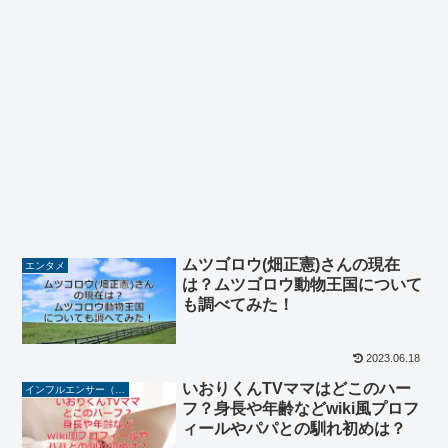
ムツゴロウ(畑正憲)さんの現在
エンタメ
は？ムツゴロウ動物王国について
も調べてみた！
2023.06.18
いおりくんTVママはどこのハー
インフルエンサー（YouTuber/TikToker/Instagramer）
フ？身長や年齢などwiki風プロフ
ィールやパパとの馴れ初めは？