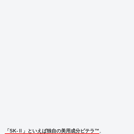
「SK-Ⅱ」といえば独自の美用成分ピテラ™️
。