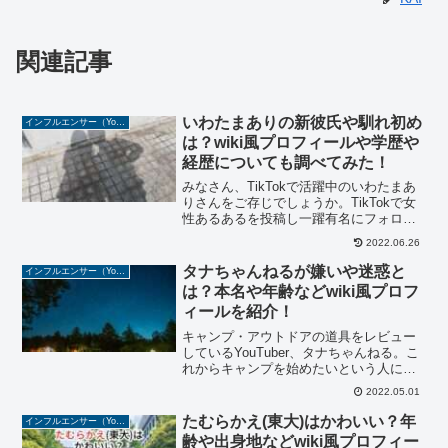
関連記事
いわたまありの新彼氏や馴れ初め
インフルエンサー（YouTuber/TikToker/Instagramer）
は？wiki風プロフィールや学歴や
経歴についても調べてみた！
みなさん、TikTokで活躍中のいわたまあ
りさんをご存じでしょうか。TikTokで女
性あるあるを投稿し一躍有名にフォロワ
ー数は72万人と今注目を集めています。
2022.06.26
@iwatamaari 同類だと分かった瞬間仲良
くなる港区女子モノマネ#モノマネ ...
タナちゃんねるが嫌いや迷惑と
インフルエンサー（YouTuber/TikToker/Instagramer）
は？本名や年齢などwiki風プロフ
ィールを紹介！
キャンプ・アウトドアの道具をレビュー
しているYouTuber、タナちゃんねる。こ
れからキャンプを始めたいという人にお
すすめのチャンネルです。また、キャン
2022.05.01
プをした時に聞こえてくる環境音、肉を
焼く時の音などのASMR動画もあり、疑
たむらかえ(東大)はかわいい？年
インフルエンサー（YouTuber/TikToker/Instagramer）
似的なキャンプ...
齢や出身地などwiki風プロフィー