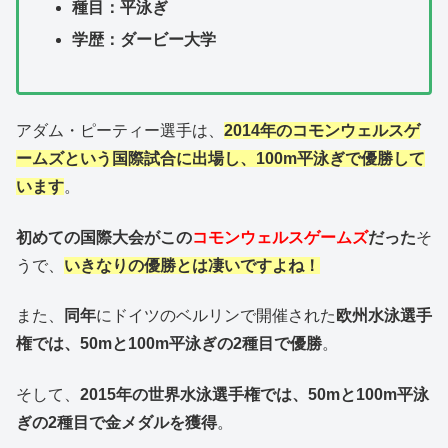
種目：平泳ぎ
学歴：ダービー大学
アダム・ピーティー選手は、
2014年のコモンウェルスゲ
ームズという国際試合に出場し、100m平泳ぎで優勝して
います
。
初めての国際大会がこの
コモンウェルスゲームズ
だった
そ
うで、
いきなりの優勝とは凄いですよね！
また、
同年
にドイツのベルリンで開催された
欧州水泳選手
権では、50mと100m平泳ぎの2種目で優勝
。
そして、
2015年の世界水泳選手権では、50mと100m平泳
ぎの2種目で金メダルを獲得
。