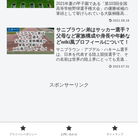
2021年夏の甲子園である「第103回全国
高等学校野球選手権大会」の優勝候補の
筆頭として挙げられている大阪桐蔭高等
学校。その大阪桐蔭のキャプテンでもあ
2021.08.18
る池田陵真選手は、今年2021年のドラフ
トの最有力候補として名前が挙がってい
サニブラウン弟はサッカー選手？
スポーツ
ます。そこで今...
父母など家族構成や身長や年齢な
どwiki風プロフィールについて！
サニブラウン・アブデル・ハキーム選手
は、日本を代表する陸上競技選手で、そ
の名前は世界の陸上界にとっても見逃せ
ない存在です。ガーナ人の父と日本人の
2023.07.31
母を持つ彼は、特に短距離走において類
い稀な才能を発揮し、多くの記録を塗り
替えてきました。100m...
スポンサーリンク
プライバシーポリシー
お問い合わせ
サイトマップ