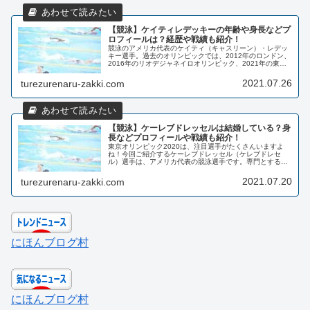
【競泳】ケイティレデッキーの年齢や身長などプ
ロフィールは？経歴や戦績も紹介！
競泳のアメリカ代表のケイティ（キャスリーン）・レデッ
キー選手。過去のオリンピックでは、2012年のロンドン、
2016年のリオデジャネイロオリンピック、2021年の東京
オリンピックに自由形で出場していて、個人とリレー競技
で金メダルを獲得。今回...
2021.07.26
turezurenaru-zakki.com
【競泳】ケーレブドレッセルは結婚している？身
長などプロフィールや戦績も紹介！
東京オリンピック2020は、注目選手がたくさんいますよ
ね！今回ご紹介するケーレブドレッセル（ケレブドレセ
ル）選手は、アメリカ代表の競泳選手です。専門とする種
目は、自由形とバタフライで、100mバタフライ（短・長
水路）の世界記録保持者でもあり...
2021.07.20
turezurenaru-zakki.com
にほんブログ村
にほんブログ村