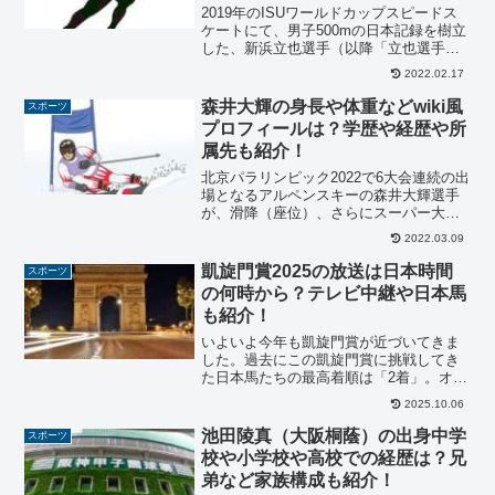
2019年のISUワールドカップスピードス
ケートにて、男子500mの日本記録を樹立
した、新浜立也選手（以降「立也選手」
と記載）。様々な大会で活躍し、結果を
2022.02.17
残してきました。北京オリンピック2022
では、男子500mで金メダル候補として出
森井大輝の身長や体重などwiki風
スポーツ
場しま...
プロフィールは？学歴や経歴や所
属先も紹介！
北京パラリンピック2022で6大会連続の出
場となるアルペンスキーの森井大輝選手
が、滑降（座位）、さらにスーパー大回
転（座位）で銅メダルを獲得しました。
2022.03.09
これまでパラリンピックでは、今回の2つ
を合わせ銀メダル4個、銅メダル3個と金
凱旋門賞2025の放送は日本時間
スポーツ
メダルには届い...
の何時から？テレビ中継や日本馬
も紹介！
いよいよ今年も凱旋門賞が近づいてきま
した。過去にこの凱旋門賞に挑戦してき
た日本馬たちの最高着順は「2着」。オル
フェーヴル、エルコンドルパサー、ナカ
2025.10.06
ヤマフェスタの3頭がこれまで記録した着
順です。今年、日本馬初勝利を目指して
池田陵真（大阪桐蔭）の出身中学
スポーツ
挑戦するのは、今年の...
校や小学校や高校での経歴は？兄
弟など家族構成も紹介！