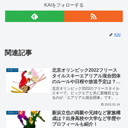
KAIをフォローする
KAI
関連記事
北京オリンピック2022フリース
スポーツ
タイルスキーエアリアル混合団体
のルールや日程や放送予定は？日
本代表出場メンバーも紹介！
北京オリンピック2022のフリースタイル
スキーで、ビッグエアと共に新種目とな
るのが「エアリアル混合団体」です。男
女の混合種目は、今大会は9つあり、その
2022.01.24
中でも新種目となりますし、注目されて
いる競技ではないでしょうか？そこで、
新浜立也の両親や兄姉など家族構
スポーツ
今回は「北京オリン...
成は？出身高校や大学など学歴や
プロフィールも紹介！