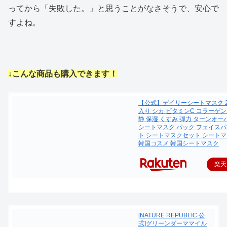
ってから「失敗した。」と思うことがなさそうで、安心で
すよね。
↓こんな商品も購入できます！
【公式】デイリーシートマスク 2
入り シカ ビタミンC コラーゲン 
静 保湿 くすみ 弾力 ターンオー
シートマスク パック フェイスパ
ト シートマスクセット シートマ
韓国コスメ 韓国シートマスク
楽天
[NATURE REPUBLIC 公
式]グリーンダーママイル