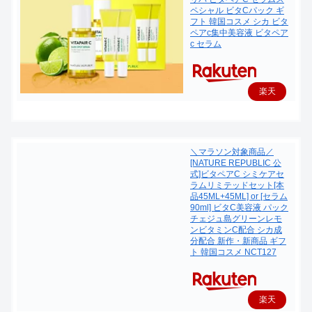
ペシャル ビタCパック ギ
フト 韓国コスメ シカ ビタ
ペアc集中美容液 ビタペア
c セラム
楽天
で購
入
＼マラソン対象商品／
[NATURE REPUBLIC 公
式]ビタペアC シミケアセ
ラムリミテッドセット[本
品45ML+45ML] or [セラム
90ml] ビタC美容液 パック
チェジュ島グリーンレモ
ンビタミンC配合 シカ成
分配合 新作・新商品 ギフ
ト 韓国コスメ NCT127
楽天