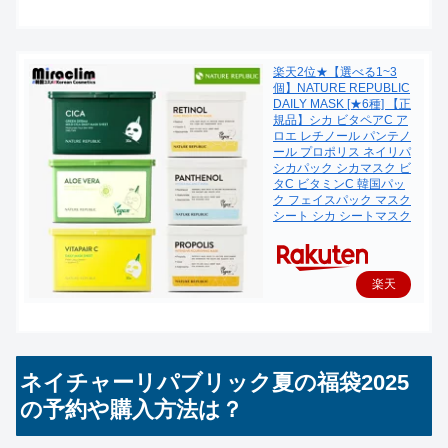
で購
入
楽天2位★【選べる1~3
個】NATURE REPUBLIC
DAILY MASK [★6種] 【正
規品】シカ ビタペアC ア
ロエ レチノール パンテノ
ール プロポリス ネイリパ
シカパック シカマスク ビ
タC ビタミンC 韓国パッ
ク フェイスパック マスク
シート シカ シートマスク
楽天
で購
入
ネイチャーリパブリック夏の福袋2025
の予約や購入方法は？