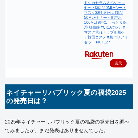
ドシカセラムスペシャル
セット[本品50ML+シート
マスク3枚] または [本品
50ML+トナー・化粧水
100ML] 選択1 しっとり保
湿 肌鎮静 #CICA #シカ #
マスク荒れトラブル肌ケ
ア韓国コスメ #肌バリアリ
セット NCT127
楽天
で購
入
ネイチャーリパブリック夏の福袋2025
の発売日は？
2025年ネイチャーリパブリック夏の福袋の発売日を調べ
てみましたが、まだ発表はありませんでした。