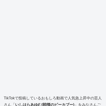
TikTokで投稿しているおもしろ動画で人気急上昇中の芸人
さん「
いしはらあゆむ(戦慄のピーカブー)
」をみなさんご