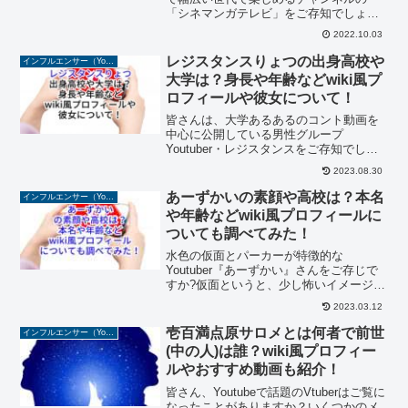
「シネマンガテレビ」をご存知でしょう
か。彼らの動画は、大の大人が漫画・映
2022.10.03
画・ゲームなどからあるあるネタをごっ
こ遊びで魅せる内容となっています。子
レジスタンスりょつの出身高校や
インフルエンサー（YouTuber/TikToker/Instagramer）
供の頃をつい思い出してし...
大学は？身長や年齢などwiki風プ
ロフィールや彼女について！
皆さんは、大学あるあるのコント動画を
中心に公開している男性グループ
Youtuber・レジスタンスをご存知でしょ
うか？「身に覚えがありすぎる」「ある
2023.08.30
ある動画が面白すぎて何回も見てしま
う」などの声が寄せられており、若者を
あーずかいの素顔や高校は？本名
インフルエンサー（YouTuber/TikToker/Instagramer）
中心に人気が高まっていま...
や年齢などwiki風プロフィールに
ついても調べてみた！
水色の仮面とパーカーが特徴的な
Youtuber『あーずかい』さんをご存じで
すか?仮面というと、少し怖いイメージが
あると思いますが、あーずかいさんの仮
2023.03.12
面は、可愛らしい口と目をつけていて、
小さい子が見ても怖くない姿をしていま
壱百満点原サロメとは何者で前世
インフルエンサー（YouTuber/TikToker/Instagramer）
す。あーずかいと聞く...
(中の人)は誰？wiki風プロフィー
ルやおすすめ動画も紹介！
皆さん、Youtubeで話題のVtuberはご覧に
なったことがありますか？いくつかのメ