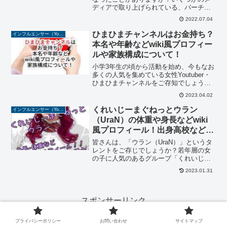
ディアで取り上げられている、バーチャ
ルな姿でリアルな人間と会話をしている
2022.07.04
ようなVtuber。今回は、一般女性で2ヶ月
ほど前にデビューしたばかりの大人気
ひまひまチャンネルはお金持ち？
インフルエンサー（YouTuber/TikToker/Instagramer）
Vt...
本名や年齢などwiki風プロフィー
ルや家族構成について！
小学3年生の頃から活動を始め、今もなお
多くの人気を集めている女性Youtuber・
ひまひまチャンネルをご存知でしょう
か？ガチャガチャ紹介やスクイーズ紹介
2023.04.02
の動画を多く投稿しており、最近ではテ
レビ番組にも出演し、話題を呼んでいま
くれいじーまぐねっとウラン
インフルエンサー（YouTuber/TikToker/Instagramer）
す。今回は、そん...
（UraN）の体重や身長などwiki
風プロフィール！出身高校など学
歴も紹介！
皆さんは、「ウラン（UraN）」というタ
レントをご存じでしょうか？若年層の女
の子に人気のあるグループ「くれいじー
まぐねっと」のまとめ役です。「くれい
2023.01.31
じーまぐねっと」は、浅見めいさん・ウ
ラン（UraN）さん・エアさんの3人で結
成され、Yout...
スポンサーリンク
プライバシーポリシー
お問い合わせ
サイトマップ