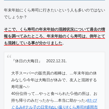
年末年始にくら寿司に行きたいという人も多いのではない
でしょうか？
そこで、くら寿司の年末年始の混雑状況について過去の情
報を調べてみたところ、年末年始のくら寿司は、例年とて
も混雑している事が分かりました
。
『休日の大晦日』 2022.12.31.
大手スーパーの販売員の相棒は、…年末年始の休
みなし💦今年は大晦日が休みで、友人と混雑する
寿司屋へ✨
40分位待って…やっと食べられた💦他の所は、お
持ち帰りのみだったから…本当に助かった♪
#たび
ぐるみ
#テル子の日常
#ぬい撮り
#くら寿司
#盛岡市