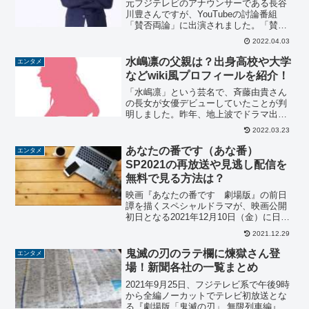
元フジテレビのアナウンサーである長谷
川豊さんですが、YouTubeの討論番組
「賛否両論」に出演されました。「賛否
両論」は、出演者とゲストが忖度なしの
2022.04.03
討論を繰り広げるという番組で、その出
演者は全て"訳あり"メンバーからなって
水嶋凛の父親は？出身高校や大学
エンタメ
います。その一人と...
などwiki風プロフィールを紹介！
「水嶋凛」という芸名で、斉藤由貴さん
の長女が女優デビューしていたことが判
明しました。昨年、地上波でドラマ出演
していたそうで、女優としての活動をス
2022.03.23
タートさせています。そこで今回は、
「水嶋凛の父親は？出身高校や大学など
あなたの番です（あな番）
エンタメ
wiki風プロフィールを紹...
SP2021の再放送や見逃し配信を
無料で見る方法は？
映画『あなたの番です 劇場版』の前日
譚を描くスペシャルドラマが、映画公開
初日となる2021年12月10日（金）に日本
テレビ系の金曜ロードショーで放送され
2021.12.29
ることが決定！それに先駆けて、ドラマ
「あなたの番です」、通称「あな番」の
鬼滅の刃のラテ欄に煉獄さん登
エンタメ
再放送が一部の地...
場！新聞各社の一覧まとめ
2021年9月25日、フジテレビ系で午後9時
から全編ノーカットでテレビ初放送とな
る『劇場版「鬼滅の刃」 無限列車編』に