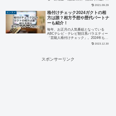
注目が集まっていますが、朝日新聞のテ
2021.09.29
レビ欄（ラテ欄）に「煉獄杏寿郎」が登
場しました。そのほかにも新聞数社のテ
格付けチェック2024ガクトの相
エンタメ
レビ欄がちょっ...
方は誰？相方予想や歴代パートナ
ーも紹介！
毎年、お正月の人気番組となっている
ABCテレビ・テレビ朝日系バラエティー
「芸能人格付けチェック」。2024年も
『芸能人格付けチェック！2024お正月ス
2023.12.30
ペシャル』として元旦に放送されます
が、毎年気になるのがガクトさんの相方
ではないでしょうか？...
スポンサーリンク