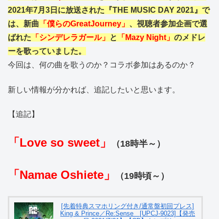
2021年7月3日に放送された
『THE MUSIC DAY 2021』で
は、新曲
「僕らのGreatJourney」
、
視聴者参加企画で選
ばれた
「シンデレラガール」
と
「Mazy Night」
のメドレ
ーを歌っていました。
今回は、何の曲を歌うのか？コラボ参加はあるのか？
新しい情報が分かれば、追記したいと思います。
【追記】
「Love so sweet」
（18時半～）
「Namae Oshiete」
（19時頃～）
[先着特典スマホリング付き/通常盤初回プレス]
King & Prince／Re:Sense [UPCJ-9023]【発売