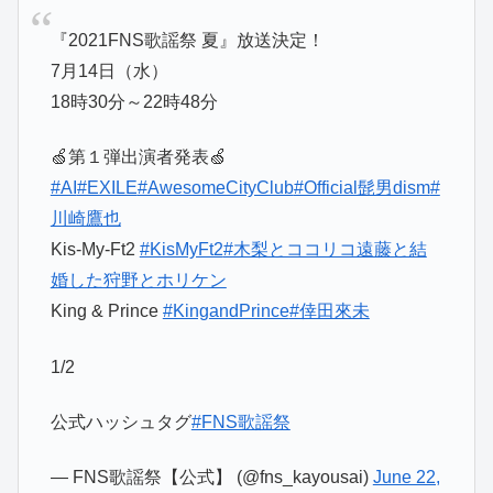
『2021FNS歌謡祭 夏』放送決定！
7月14日（水）
18時30分～22時48分
🍏第１弾出演者発表🍏
#AI
#EXILE
#AwesomeCityClub
#Official髭男dism
#
川崎鷹也
Kis-My-Ft2
#KisMyFt2
#木梨とココリコ遠藤と結
婚した狩野とホリケン
King & Prince
#KingandPrince
#倖田來未
1/2
公式ハッシュタグ
#FNS歌謡祭
— FNS歌謡祭【公式】 (@fns_kayousai)
June 22,