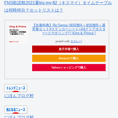
FNS歌謡祭2021夏kis-my-ft2（キスマイ）タイムテーブル
は何時何分？セットリストは？
【先着特典】Re:Sense (初回盤A＋初回盤B＋通
常盤セット)(ステッカーシート+A4クリアポスタ
ー+スマホリング) [ King & Prince ]
posted with
カエレバ
楽天市場で購入
Amazonで購入
Yahooショッピングで購入
にほんブログ村
にほんブログ村