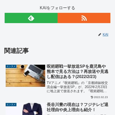
KAIをフォローする
KAI
関連記事
呪術廻戦一挙放送SPを鹿児島や
エンタメ
熊本で見る方法は？再放送や見逃
し配信はある？(2022/2/23)
TVアニメ『呪術廻戦』の「京都姉妹校交
流会編一挙放送SP」が、2022年2月23日
に地上波で放送されます。『呪術廻戦』
は、第1期が2020年10月～2021年3月まで
2022.02.23
放送されていて、今回の一挙放送SPは第
1期の中でも人気の高い「京都姉妹校交...
長谷川豊の現在は？フジテレビ退
エンタメ
社理由や炎上理由も紹介！