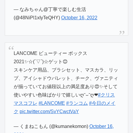
— なみちゃん@丁寧で楽しむ生活
(@48NiPl1xIyTeQHY)
October 16, 2022
LANCOME ビューティー ボックス
2021✨☆(´▽`)☆ゲット😊
スキンケア用品、ブラシセット、マスカラ、リッ
プ、アイシャドウパレット、チーク、ヴァニティ
が揃っていてお値段以上の満足度あり😍✨そして
使いやすい色味ばかりで嬉しいღ˘⌣˘ღ❤
#クリス
マスコフレ
#LANCOME
#ランコム
#今日のメイ
ク
pic.twitter.com/SvYCwctVaY
— くまねこもん (@kumanekomon)
October 16,