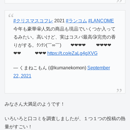
#クリスマスコフレ
2021
#ランコム
#LANCOME
今年も豪華🤩人気の商品も現品でいくつか入って
るみたい。高いけど、実はコスパ最高😘完売の香
りがする。ｸﾝｸﾝ(￣∞￣) ❤❤❤❤ ❤❤❤❤
❤❤ ❤❤❤
https://t.co/eZaLg4gXVG
— くまねこもん (@kumanekomon)
September
22, 2021
みなさん大満足のようです！
いろいろと口コミを調査しましたが、１つ１つの投稿の熱
量がすごい！