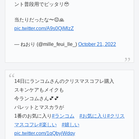
ント普段用でピッタリ🥹
当たりだったな〜😌🙏
pic.twitter.com/A9s0QiMlzZ
— ねおり (@mille_feui_lle_)
October 21, 2022
14日にランコムさんのクリスマスコフレ購入
スキンケアもメイクも
今ランコムさん💕💕
パレットとマスカラが
1番のお気に入り
#ランコム
#お気に入り
#クリス
マスコフレ
#楽しい
#嬉しい
pic.twitter.com/1qQbyjWdqy