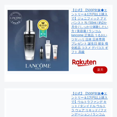
【公式】【500P対象◆エ
ントリー＆1万円以上購入
で】ジェニフィック アド
バンスト N / 50ml / 約2か
月分 / しっかり体験したい
方 / 美容液 / ランコム
lancome 正規品 うるおい
ツヤ ハリ 日本 日本専用
プレゼント 誕生日 彼女 母
化粧品 コスメ デパコス ギ
フト 高級
楽天
で購
入
【公式】【500P対象◆エ
ントリー＆1万円以上購入
で】ウルトラファンデ キ
ット / タンイドル ウルト
ラ ウェア リキッド / ファ
ンデーション / ランコム