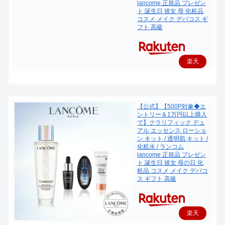
lancome 正規品 プレゼン
ト 誕生日 彼女 母 化粧品
コスメ メイク デパコス ギ
フト 高級
楽天
で購
入
【公式】【500P対象◆エ
ントリー＆1万円以上購入
で】クラリフィック デュ
アル エッセンス ローショ
ン キット / 透明肌 キット /
化粧水 / ランコム
lancome 正規品 プレゼン
ト 誕生日 彼女 母の日 化
粧品 コスメ メイク デパコ
ス ギフト 高級
楽天