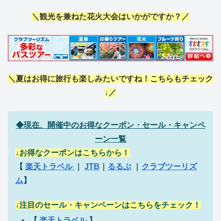
＼観光を兼ねた花火大会はいかがですか？／
＼夏はお得に旅行も楽しみたいですね！こちらもチェック
↓／
◆現在、開催中のお得なクーポン・セール・キャンペ
ーン一覧
↓
お得なクーポンはこちらから！
【
楽天トラベル
｜
JTB
｜
るるぶ
｜
クラブツーリズ
ム
】
↓注目のセール・キャンペーンはこちらをチェック！
【
楽天トラベル
】