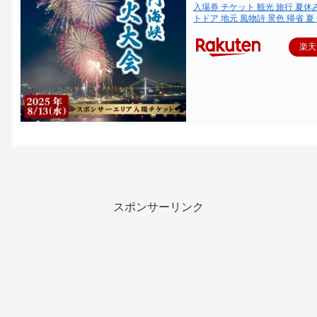
入場券 チケット 観光 旅行 夏休み
トドア 地元 風物詩 景色 帰省 夏
楽天
スポンサーリンク