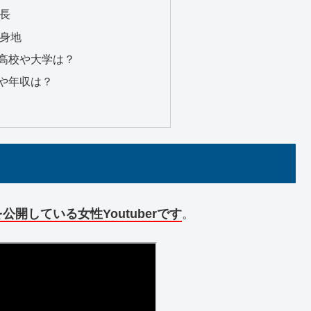
長
身地
高校や大学は？
や年収は？
開している女性Youtuberです
。