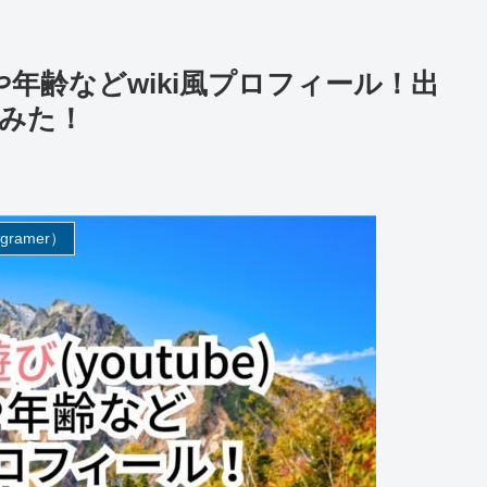
名や年齢などwiki風プロフィール！出
みた！
gramer）