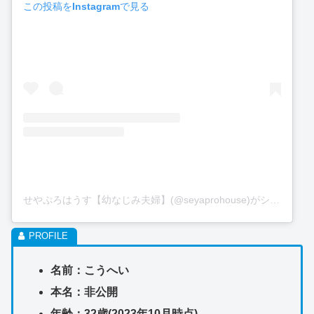
この投稿をInstagramで見る
せやぷろはうす【幼なじみ夫婦】(@seyaprohouse)がシェアした投稿
名前：こうへい
本名：非公開
年齢：32歳(2023年10月時点)