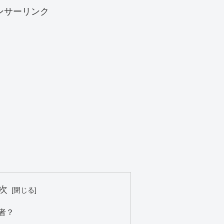
ンサーリンク
次
者？