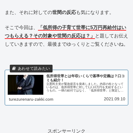
また、それに対しての
世間の反応
も気になります。
そこで今回は、
「低所得の子育て世帯に5万円再給付はい
つもらえる？その対象や世間の反応は？」
と題してお伝え
していきますので、最後までゆっくりとご覧くださいね。
低所得世帯とは年収いくらで基準や定義は？口コ
ミも紹介！
立憲民主党が緊急提言を発表しました。内容の柱となって
いるのは、低所得世帯に対して1人10万円を支給するとい
うもの。一律の給付ではなく、「低所得世帯」と限定して
いることから、その線引きが気になりませんか？そこで今
回は、「低所得世帯とは年収いく...
2021.09.10
turezurenaru-zakki.com
スポンサーリンク