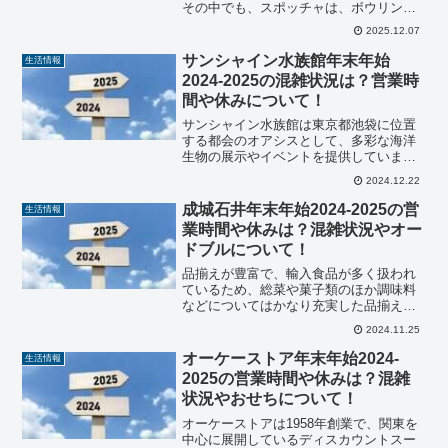
その中でも、スポッチャは、ボウリング
やカラオケだけでなく、様々なスポーツ
2025.12.07
やゲームを50種類以上も楽しめるように
なっています。また、スポッチャでは、
サンシャイン水族館年末年始
生活情報
セルフキッチンやフ...
2024-2025の混雑状況は？営業時
間や休みについて！
サンシャイン水族館は東京都池袋に位置
する都会のオアシスとして、多彩な海洋
生物の展示やイベントを提供していま
す。そこで今回は、年末年始の訪問を計
2024.12.22
画されている方のために、2024年から
2025年にかけての営業時間、休館日、混
成城石井年末年始2024-2025の営
生活情報
雑状況について詳しく...
業時間や休みは？混雑状況やオー
ドブルについて！
品揃えが豊富で、輸入食品が多く扱われ
ているため、総菜や菓子類のほか調味料
などについてはかなり充実した品揃えと
なっている人気の「成城石井」。成城石
2024.11.25
井の年末年始の営業時間や休みはどうな
のでしょうか？そこで、成城石井の年末
オーケーストア年末年始2024-
生活情報
年始について徹底的に調査...
2025の営業時間や休みは？混雑
状況やおせちについて！
オーケーストアは1958年創業で、関東を
中心に展開しているディスカウントスー