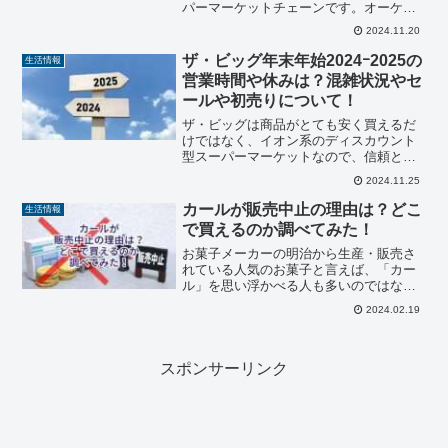
パーマーケットチェーンです。オーケー
ストアの特徴は、なんといってもその安
2024.11.20
さです。『高品質・Everyday Low
Price』の経営方針のもと、徹底した価格
ザ・ビッグ年末年始2024ｰ2025の
生活情報
競争に...
営業時間や休みは？混雑状況やセ
ールや初売りについて！
ザ・ビッグは商品がとても安く買えるだ
けではなく、イオン系のディスカウント
型スーパーマーケットなので、信頼と実
績があって安心して買い物が出来ます。
2024.11.25
そんなザ・ビッグですが、年末年始は毎
年混むと話題になっています。そこで、
カールが販売中止の理由は？どこ
生活情報
大人気のスーパーマーケッ...
で買えるのか調べてみた！
お菓子メーカーの明治から生産・販売さ
れている人気のお菓子と言えば、「カー
ル」を思い浮かべる人も多いのではない
でしょうか。しかし近年、市販でカール
2024.02.19
を見かける事は無くなりましたよね。そ
のため、多くの人から「販売中止になっ
たのでは？」という不安の...
スポンサーリンク