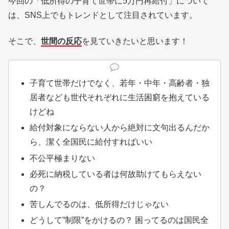
今回の「低所得の子育て世帯に5万円再給付」について
は、SNS上でもトレンドとして注目されています。
そこで、
世間の反応
を見ていきたいと思います！
子育て世帯だけでなく、若年・中年・高齢者・独
居者なども世代それぞれに生活困窮を抱えている
けどね
給付対象にならない人から絶対に文句出るんだか
ら、潔く全国民に給付すればいい
不公平極まりない
必死に納税している者は何故助けてもらえない
の？
苦しんでるのは、
低
所得
だけじゃない
どうして”制限”をかけるの？ 困ってるのは国民全