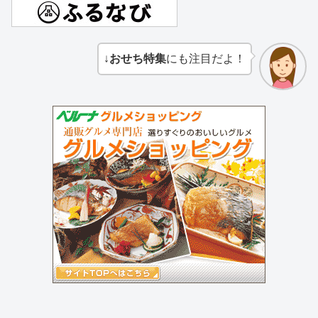
↓
おせち特集
にも注目だよ！