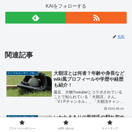
KAIをフォローする
KAI
関連記事
大朝涼とは何者？年齢や身長など
インフルエンサー（YouTuber/TikToker/Instagramer）
wiki風プロフィールや学歴や経歴
も紹介！
最近、大物Youtuberとコラボされている
ことで知られている「大朝涼」さん。
「V.I.Pチャンネル」、「大朝涼チャンネ
ル」の2つを運営しており、Youtuberや芸
2022.08.14
能関係の知り合いも多いです。いったい
どんな人物なのでしょうか？今回は、そ
いわたまありの新彼氏や馴れ初め
インフルエンサー（YouTuber/TikToker/Instagramer）
の...
は？wiki風プロフィールや学歴や
経歴についても調べてみた！
プライバシーポリシー
お問い合わせ
サイトマップ