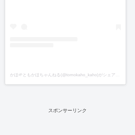
かほ🌱ともかほちゃんねる(@tomokaho_kaho)がシェアした投稿
スポンサーリンク