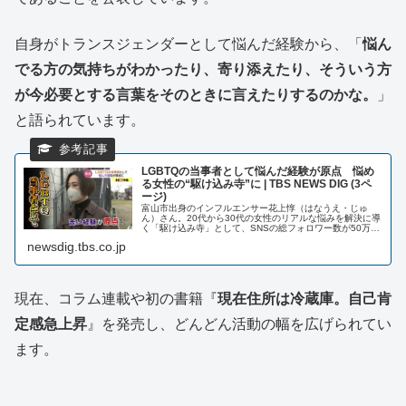
自身がトランスジェンダーとして悩んだ経験から、「
悩ん
でる方の気持ちがわかったり、寄り添えたり、そういう方
が今必要とする言葉をそのときに言えたりするのかな。
」
と語られています。
LGBTQの当事者として悩んだ経験が原点 悩め
る女性の“駆け込み寺”に | TBS NEWS DIG (3ペ
ージ)
富山市出身のインフルエンサー花上惇（はなうえ・じゅ
ん）さん。20代から30代の女性のリアルな悩みを解決に導
く「駆け込み寺」として、SNSの総フォロワー数が50万人
にものぼります。そんな花上さんを動かしている… (3ペー
newsdig.tbs.co.jp
ジ)
現在、コラム連載や初の書籍『
現在住所は冷蔵庫。自己肯
定感急上昇
』を発売し、どんどん活動の幅を広げられてい
ます。