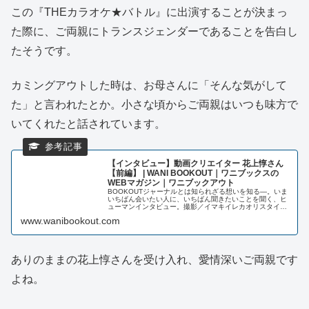
この『THEカラオケ★バトル』に出演することが決まっ
た際に、ご両親にトランスジェンダーであることを告白し
たそうです。
カミングアウトした時は、お母さんに「そんな気がして
た」と言われたとか。小さな頃からご両親はいつも味方で
いてくれたと話されています。
【インタビュー】動画クリエイター 花上惇さん
【前編】 | WANI BOOKOUT｜ワニブックスの
WEBマガジン｜ワニブックアウト
BOOKOUTジャーナルとは知られざる想いを知る―。いま
いちばん会いたい人に、いちばん聞きたいことを聞く、ヒ
ューマンインタビュー。撮影／イマキイレカオリスタイリ
スト／荒谷至文／高木さおり（sand）ガチャっと冷蔵庫が
www.wanibookout.com
開き、女性の抱える悩みを...
ありのままの花上惇さんを受け入れ、愛情深いご両親です
よね。