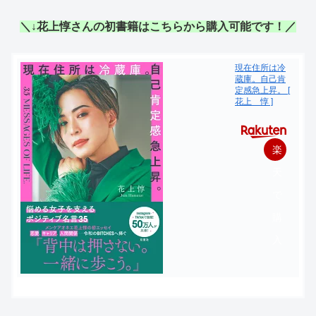
＼↓花上惇さんの初書籍はこちらから購入可能です！／
現在住所は冷
蔵庫。自己肯
定感急上昇。 [
花上 惇 ]
楽
天
で
購
入