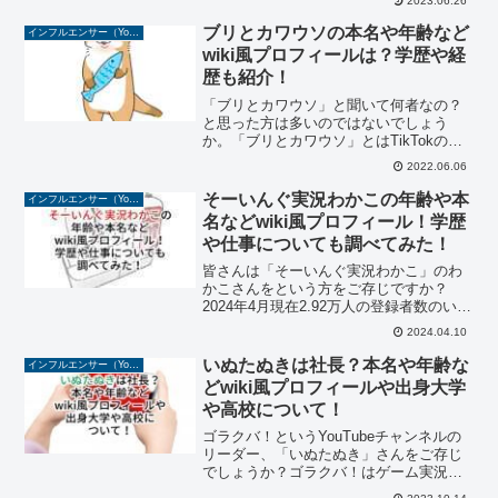
2023.06.26
す。今回は、そんないおりくんTVのパパ
のことを中心に、気になるプロフィール
ブリとカワウソの本名や年齢など
インフルエンサー（YouTuber/TikToker/Instagramer）
や年...
wiki風プロフィールは？学歴や経
歴も紹介！
「ブリとカワウソ」と聞いて何者なの？
と思った方は多いのではないでしょう
か。「ブリとカワウソ」とはTikTokのア
カウントの名前で、最近徐々に人気を集
2022.06.06
めている男性2人組のTikTokerです。フォ
ロワー数は15万6,000人（2022年6月現...
そーいんぐ実況わかこの年齢や本
インフルエンサー（YouTuber/TikToker/Instagramer）
名などwiki風プロフィール！学歴
や仕事についても調べてみた！
皆さんは「そーいんぐ実況わかこ」のわ
かこさんをという方をご存じですか？
2024年4月現在2.92万人の登録者数のいる
YouTuberです。2021年の8月に活動を開
2024.04.10
始し、週に2本程度のペースで動画を投稿
しています。わかこさんの動画では、
いぬたぬきは社長？本名や年齢な
インフルエンサー（YouTuber/TikToker/Instagramer）
「好...
どwiki風プロフィールや出身大学
や高校について！
ゴラクバ！というYouTubeチャンネルの
リーダー、「いぬたぬき」さんをご存じ
でしょうか？ゴラクバ！はゲーム実況の
YouTubeで今現在56,４万人の登録者がい