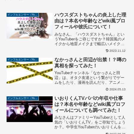
ハウスダストちゃんの炎上した理
インフルエンサー（YouTuber/TikToker/Instagramer）
由は？本名や年齢などwiki風プロ
フィールや彼氏について！
みなさん、「ハウスダストちゃん」とい
うYouTuberをご存じですか？韓国風のメ
イクから地雷メイクまで幅広いメイク方
法を投稿している美容YouTuberです。メ
2023.11.12
イク技術が高すぎると話題の「ハウスダ
ストちゃん」。TikTokのフォロワー数は
なかっさんと田辺が出禁！？噂の
インフルエンサー（YouTuber/TikToker/Instagramer）
1...
真相を探ってみた！
YouTubeチャンネル「なかっさんと田
辺」は、オタク友達という繋がりでゲー
ムをしたり、漫画を読んだり、アニメを
観たり、アイドルに熱狂したりと様々な
2024.05.13
コンテンツを配信しているお笑い芸人の2
人組。お笑い芸人ならではの、間の取り
いおりくんTVパパの年収や仕事
インフルエンサー（YouTuber/TikToker/Instagramer）
方、そして話し方や...
は？本名や年齢などwiki風プロフ
ィールについても調べてみた！
みなさんはファミリーYouTuberとして人
気の「いおりくんTV」をご存知でしょう
か？。中学生YouTuberのいおりくんを中
心に家族の日常動画をアップされていま