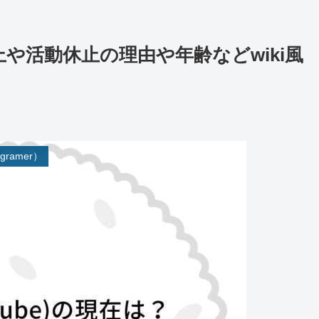
炎上や活動休止の理由や年齢などwiki風
gramer）