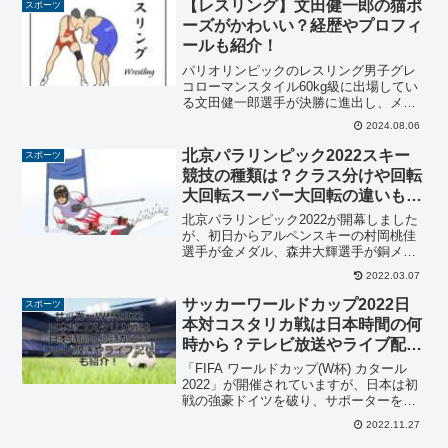
やアニメのキャラクターにも付けられた
【レスリング】文田健一郎の猫ポ
スポーツ
れっきとした「名前」なん...
ーズがかわいい？経歴やプロフィ
ールも紹介！
パリオリンピックのレスリング男子グレ
コローマンスタイル60kg級に出場してい
る文田健一郎選手が決勝に進出し、メダ
ルが確定しました！金メダル獲得なるか
2024.08.06
大注目ですね！そんな文田選手ですが、
GoogleやYahoo!JAPANの検索窓に名前を
北京パラリンピック2022スキー
スポーツ
入力...
競技の種類は？クラス分けや回転
大回転スーパー大回転の違いも調
べてみた！
北京パラリンピック2022が開幕しました
が、初日からアルペンスキーの村岡桃佳
選手が金メダル、森井大輝選手が銅メダ
ルと日本人選手の活躍が目立ちますね。
2022.03.07
そこで、その両選手が出場しているスキ
ー競技に注目をしてみました。今回は、
サッカーワールドカップ2022日
スポーツ
「北京パラリンピック...
本対コスタリカ戦は日本時間の何
時から？テレビ放送やライブ配信
も紹介！
「FIFA ワールドカップ(W杯) カタール
2022」が開催されていますが、日本は初
戦の強豪ドイツを破り、サポーターを中
心に盛り上がりを見せています。テレビ
2022.11.27
の視聴率や、ライブ配信の視聴者数から