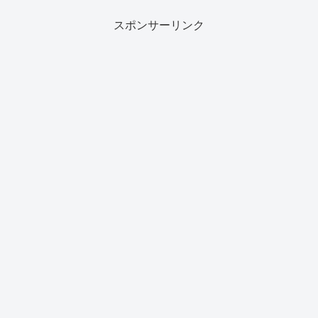
もその注目度が伝わってきますね。そし
て、いよい...
スポンサーリンク