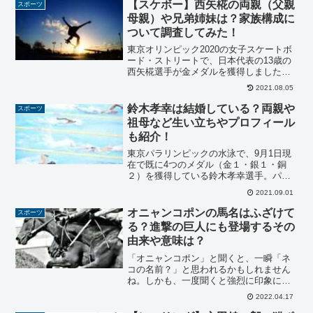
【スケボー】西矢椛の両親（父親
スポーツ
母親）や兄弟姉妹は？家族構成に
ついて調査してみた！
東京オリンピック2020の女子スケートボ
ード・ストリートで、日本代表の13歳の
西矢椛選手が金メダルを獲得しました！
ストリートは、45秒程の持ち時間で自由
2021.08.05
演技を行う「ラン」と、一発の技の出来
を競う「ベストトリック」の2つの合計点
鈴木孝幸は結婚している？両親や
スポーツ
数で順位を競い...
祖母など生い立ちやプロフィール
も紹介！
東京パラリンピックの水泳で、9月1日現
在で既に4つのメダル（金１・銀１・銅
２）を獲得している鈴木孝幸選手。パラ
リンピックには、今回の東京を含め2004
2021.09.01
年のアテネ大会から5大会連続出場を果た
していますが、前回のリオ大会ではメダ
オニャンコポンの馬名はふざけて
スポーツ
ルの獲得が出来な...
る？進撃の巨人にも登場するその
由来や意味は？
「オニャンコポン」と聞くと、一瞬「ネ
コの名前？」と思われるかもしれません
ね。しかも、一度聞くと強烈に印象に残
る言葉です。「オニャンコポン」とは何
2022.04.17
なのか気になりませんか？実は、競走馬