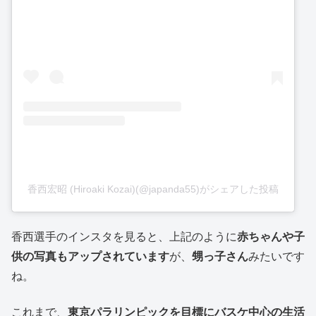
香西宏昭 (Hiroaki Kozai)(@japanda55)がシェアした投稿
香西選手のインスタを見ると、上記のように
赤ちゃんや子
供の写真もアップされています
が、
甥っ子さん
みたいです
ね。
これまで、
東京パラリンピックを目標にバスケ中心の生活