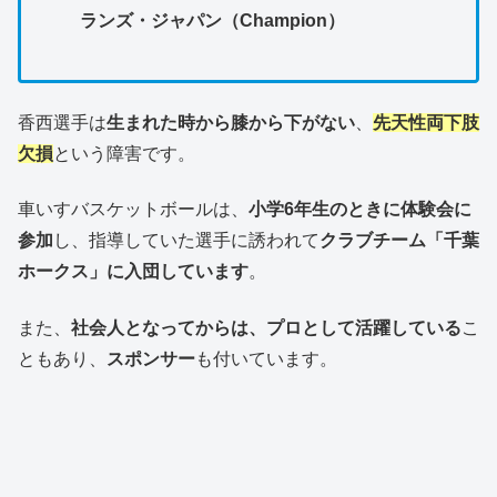
ランズ・ジャパン（Champion）
香西選手は
生まれた時から膝から下がない
、
先天性両下肢
欠損
という障害です。
車いすバスケットボールは、
小学6年生のときに体験会に
参加
し、指導していた選手に誘われて
クラブチーム「千葉
ホークス」に入団しています
。
また、
社会人となってからは、プロとして活躍している
こ
ともあり、
スポンサー
も付いています。