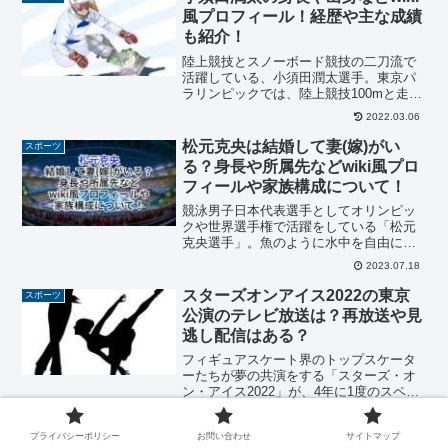
風プロフィール！経歴や主な成績
も紹介！
陸上競技とスノーボード競技の二刀流で
活躍している、小須田潤太選手。東京パ
ラリンピックでは、陸上競技100mと走り
幅跳びに出場し、走り幅跳びでは7位入賞
2022.03.06
を果たしました。2022年の北京パラリン
ピックにも出場予定ですが、イケメン選
松元克央は結婚して妻(嫁)がい
スポーツ
手としても注目...
る？身長や所属先などwiki風プロ
フィールや家族構成について！
競泳男子日本代表選手としてオリンピッ
クや世界選手権で活躍をしている「松元
克央選手」。魚のように水中を自由に泳
ぎ回る「カツオ」という愛称でも親しま
2023.07.18
れていて、今回の世界水泳2023でもメダ
ル候補であり、活躍が期待されていま
スターズオンアイス2022の東京
スポーツ
す。今回は、そんな「松...
公演のテレビ放送は？再放送や見
逃し配信はある？
フィギュアスケート界のトップスケータ
ーたちが夢の共演をする「スターズ・オ
ン・アイス2022」が、4年に1度のスペシ
ャルエディションとして、大阪と東京で
2022.04.02
開催されます。青森の八戸公演も予定さ
プライバシーポリシー
お問い合わせ
サイトマップ
れていましたが、3月16日に起こった地震
北京パラリンピック2022の競技
スポーツ