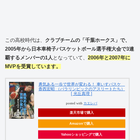
この高校時代は、
クラブチームの「千葉ホークス」で、
2005年から日本車椅子バスケットボール選手権大会で3連
覇するメンバーの1人
となっていて、
2006年と2007年に
MVPを受賞しています。
勇気ある一歩で世界が変わる！ 車いすバスケ
香西宏昭 （パラリンピックのアスリートたち）
[ 光丘真理 ]
posted with
カエレバ
楽天市場で購入
Amazonで購入
Yahooショッピングで購入