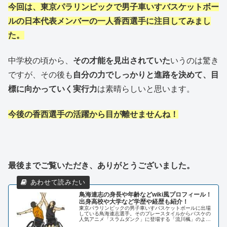
今回は、東京パラリンピックで男子車いすバスケットボー
ルの日本代表メンバーの一人香西選手に注目してみまし
た。
中学校の頃から、
その才能を見出されていた
いうのは驚き
ですが、その後も
自分の力でしっかりと進路を決めて、目
標に向かっていく実行力
は素晴らしいと思います。
今後の香西選手の活躍から目が離せませんね！
最後までご覧いただき、ありがとうございました。
鳥海連志の身長や年齢などwiki風プロフィール！
出身高校や大学など学歴や経歴も紹介！
東京パラリンピックの男子車いすバスケットボールに出場
している鳥海連志選手。そのプレースタイルからバスケの
人気アニメ「スラムダンク」に登場する「流川楓」のよう
だと話題になっていますよね！将来の夢は「海外リーグで