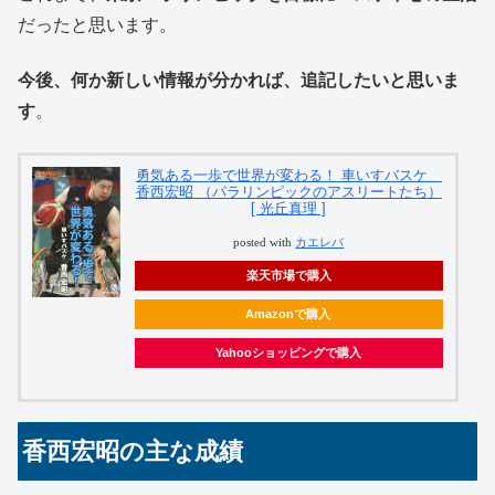
だったと思います。
今後、何か新しい情報が分かれば、追記したいと思いま
す
。
勇気ある一歩で世界が変わる！ 車いすバスケ
香西宏昭 （パラリンピックのアスリートたち）
[ 光丘真理 ]
posted with
カエレバ
楽天市場で購入
Amazonで購入
Yahooショッピングで購入
香西宏昭の主な成績