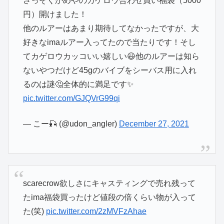
さっそくかめやのカゲロウ合わせ買い福袋（5000
円）開けました！
他のルアーはあまり期待してなかったですが、大
好きなimaルアー入ってたので当たりです！そし
てカゲロウカッコいい嬉しい😃他のルアーは知ら
ないやつだけど45gのバイブをシーバス用に入れ
るのは謎🤔全体的に満足です✨
pic.twitter.com/GJQVrG99qi
— こー🎣 (@udon_angler)
December 27, 2021
scarecrow欲しさにキャスティングで売れ残って
たima福袋買ったけど値段の倍くらい物が入って
た(笑)
pic.twitter.com/2zMVFzAhae