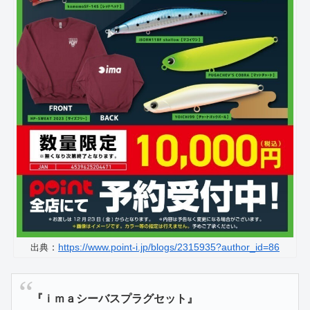
：
https://www.point-i.jp/blogs/2315935?author_id=86
出典
『ｉｍａシーバスプラグセット』