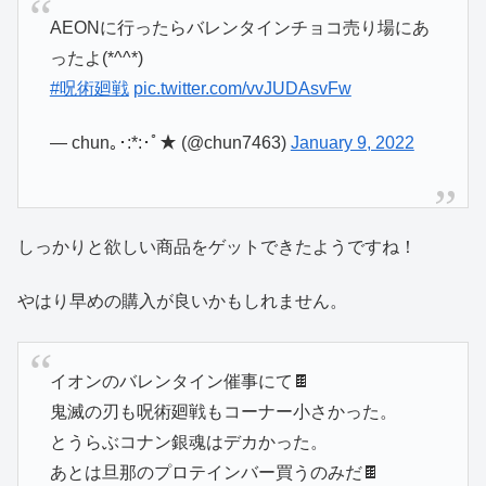
AEONに行ったらバレンタインチョコ売り場にあ
ったよ(*^^*)
#呪術廻戦
pic.twitter.com/vvJUDAsvFw
— chun｡･:*:･ﾟ★ (@chun7463)
January 9, 2022
しっかりと欲しい商品をゲットできたようですね！
やはり早めの購入が良いかもしれません。
イオンのバレンタイン催事にて🍫
鬼滅の刃も呪術廻戦もコーナー小さかった。
とうらぶコナン銀魂はデカかった。
あとは旦那のプロテインバー買うのみだ🍫