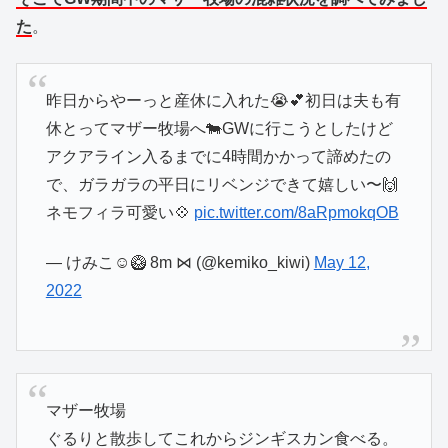
た
。
昨日からやーっと産休に入れた😭💕初日は夫も有
休とってマザー牧場へ🐄GWに行こうとしたけど
アクアライン入るまでに4時間かかって諦めたの
で、ガラガラの平日にリベンジできて嬉しい〜🙌
ネモフィラ可愛い💠
pic.twitter.com/8aRpmokqOB
— けみこ☺︎🥝 8m ⋈ (@kemiko_kiwi)
May 12,
2022
マザー牧場
ぐるりと散歩してこれからジンギスカン食べる。