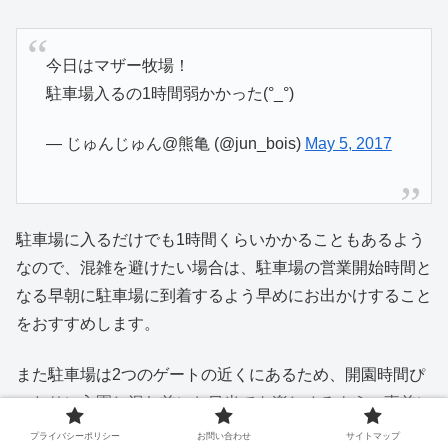
今日はマザー牧場！
駐車場入るの1時間弱かかった(°_°)
— じゅんじゅん@熊亀 (@jun_bois)
May 5, 2017
駐車場に入るだけでも1時間くらいかかることもあるよう
なので、混雑を避けたい場合は、駐車場の営業開始時間と
なる早朝に駐車場に到着するよう早めにお出かけすること
をおすすめします。
また駐車場は2つのゲートの近くにあるため、開園時間ぴ
ったりに入園し混む前にお目当てを楽しめるよう、事前に
マップをよく確認してお目当てに近い方の駐車場を選ぶの
プライバシーポリシー
お問い合わせ
サイトマップ